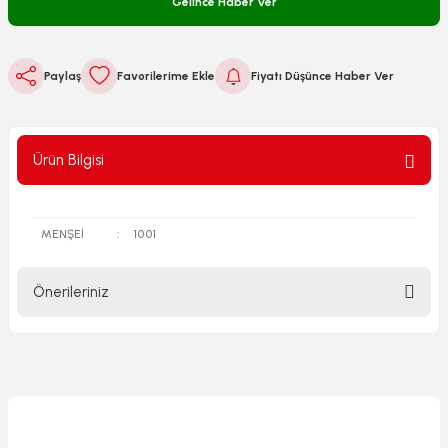
Gelince Haber Ver
Paylaş
Fiyatı Düşünce Haber Ver
Ürün Bilgisi
MENŞEİ
:
1001
Önerileriniz
Bu ürünün fiyat bilgisi, resim, ürün açıklamalarında ve diğer
konularda yetersiz gördüğünüz noktaları öneri formunu
kullanarak tarafımıza iletebilirsiniz.
Görüş ve önerileriniz için teşekkür ederiz.