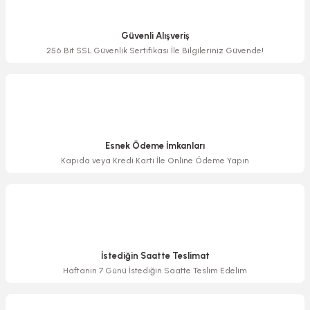
Ürün resmi kalitesiz, bozuk veya görüntülenemiyor.
Ürün açıklamasında eksik bilgiler bulunuyor.
Güvenli Alışveriş
Ürün bilgilerinde hatalar bulunuyor.
256 Bit SSL Güvenlik Sertifikası İle Bilgileriniz Güvende!
Ürün fiyatı diğer sitelerden daha pahalı.
Bu ürüne benzer farklı alternatifler olmalı.
Esnek Ödeme İmkanları
Kapıda veya Kredi Kartı İle Online Ödeme Yapın
Gönder
İstediğin Saatte Teslimat
Haftanın 7 Günü İstediğin Saatte Teslim Edelim