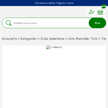
En erken teslimat:
7 Ağustos, Cuma
NaN
Ara
Anasayfa
Kategoriler
Gıda, Şekerleme
Unlu Mamüller, Tatlı
Tatlı