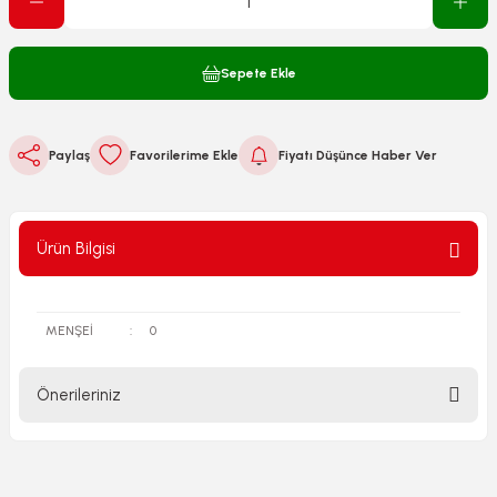
Sepete Ekle
Paylaş
Fiyatı Düşünce Haber Ver
Ürün Bilgisi
MENŞEİ
:
0
Önerileriniz
Bu ürünün fiyat bilgisi, resim, ürün açıklamalarında ve diğer
konularda yetersiz gördüğünüz noktaları öneri formunu
kullanarak tarafımıza iletebilirsiniz.