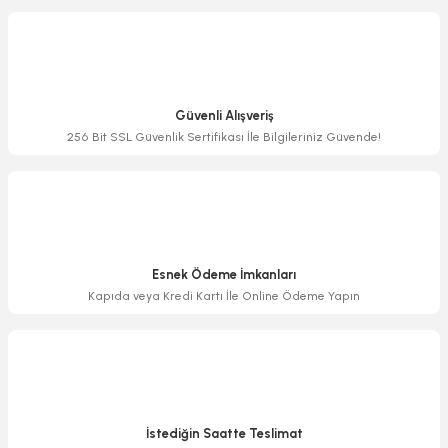
Görüş ve önerileriniz için teşekkür ederiz.
Ürün resmi kalitesiz, bozuk veya görüntülenemiyor.
Ürün açıklamasında eksik bilgiler bulunuyor.
Güvenli Alışveriş
Ürün bilgilerinde hatalar bulunuyor.
256 Bit SSL Güvenlik Sertifikası İle Bilgileriniz Güvende!
Ürün fiyatı diğer sitelerden daha pahalı.
Bu ürüne benzer farklı alternatifler olmalı.
Esnek Ödeme İmkanları
Kapıda veya Kredi Kartı İle Online Ödeme Yapın
Gönder
İstediğin Saatte Teslimat