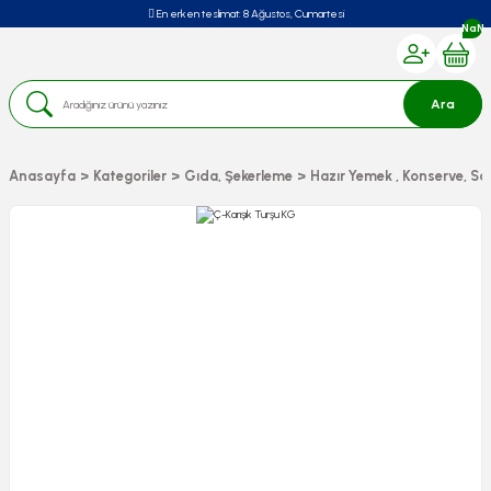
En erken teslimat:
8 Ağustos, Cumartesi
NaN
Ara
Anasayfa
Kategoriler
Gıda, Şekerleme
Hazır Yemek , Konserve, Sa