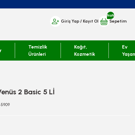
NaN
Giriş Yap
/ Kayıt Ol
Sepetim
Temizlik
Kağıt,
Ev
r
Ürünleri
Kozmetik
Yaşa
Venüs 2 Basic 5 Lİ
45909
L