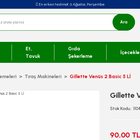
En erken teslimat:
6 Ağustos, Perşembe
Ara
Et,
Gıda
İçecekle
Tavuk
Şekerleme
emeleri
Tıraş Makineleri
Gillette Venüs 2 Basic 5 Lİ
Gillette 
Stok Kodu : 110
90,00 T