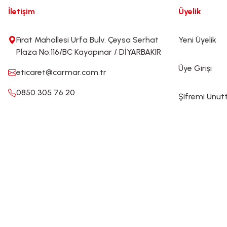
İletişim
Üyelik
Fırat Mahallesi Urfa Bulv. Çeysa Serhat
Yeni Üyelik
Plaza No:116/BC Kayapınar / DİYARBAKIR
Üye Girişi
eticaret@carmar.com.tr
0850 305 76 20
Şifremi Unu