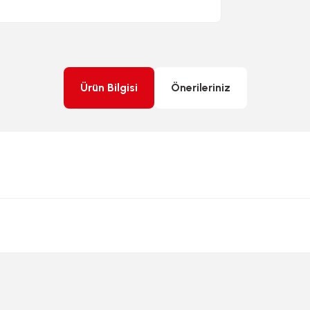
Ürün Bilgisi
Önerileriniz
rda yetersiz gördüğünüz noktaları öneri formunu kullanarak tarafımıza ileteb