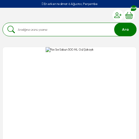
En erken teslimat:
6 Ağustos, Perşembe
NaN
Ara