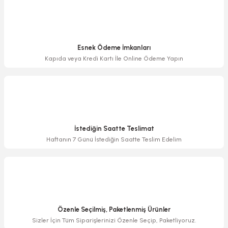
Bu ürüne benzer farklı alternatifler olmalı.
Esnek Ödeme İmkanları
Kapıda veya Kredi Kartı İle Online Ödeme Yapın
Gönder
İstediğin Saatte Teslimat
Haftanın 7 Günü İstediğin Saatte Teslim Edelim
Özenle Seçilmiş, Paketlenmiş Ürünler
Sizler İçin Tüm Siparişlerinizi Özenle Seçip, Paketliyoruz.