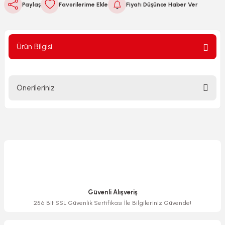
Paylaş
Fiyatı Düşünce Haber Ver
Ürün Bilgisi
Önerileriniz
Bu ürünün fiyat bilgisi, resim, ürün açıklamalarında ve diğer
konularda yetersiz gördüğünüz noktaları öneri formunu
kullanarak tarafımıza iletebilirsiniz.
Görüş ve önerileriniz için teşekkür ederiz.
Ürün resmi kalitesiz, bozuk veya görüntülenemiyor.
Ürün açıklamasında eksik bilgiler bulunuyor.
Güvenli Alışveriş
Ürün bilgilerinde hatalar bulunuyor.
256 Bit SSL Güvenlik Sertifikası İle Bilgileriniz Güvende!
Ürün fiyatı diğer sitelerden daha pahalı.