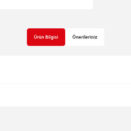
Ürün Bilgisi
Önerileriniz
rda yetersiz gördüğünüz noktaları öneri formunu kullanarak tarafımıza ileteb