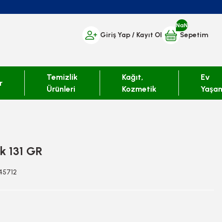
NaN
Giriş Yap
/ Kayıt Ol
Sepetim
Temizlik
Kağıt,
Ev
r
Ürünleri
Kozmetik
Yaşa
ak 131 GR
945712