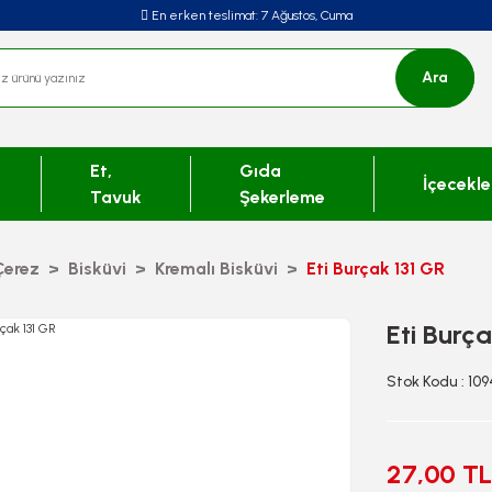
En erken teslimat:
7 Ağustos, Cuma
Ara
Et,
Gıda
İçecekle
Tavuk
Şekerleme
Çerez
Bisküvi
Kremalı Bisküvi
Eti Burçak 131 GR
Eti Burç
Stok Kodu : 10
27,00 TL