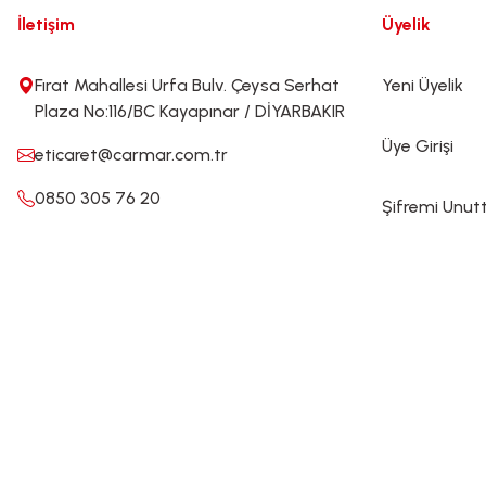
İletişim
Üyelik
Fırat Mahallesi Urfa Bulv. Çeysa Serhat
Yeni Üyelik
Plaza No:116/BC Kayapınar / DİYARBAKIR
Üye Girişi
eticaret@carmar.com.tr
0850 305 76 20
Şifremi Unu