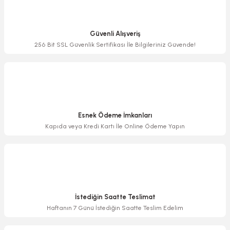
Ürün resmi kalitesiz, bozuk veya görüntülenemiyor.
Ürün açıklamasında eksik bilgiler bulunuyor.
Güvenli Alışveriş
Ürün bilgilerinde hatalar bulunuyor.
256 Bit SSL Güvenlik Sertifikası İle Bilgileriniz Güvende!
Ürün fiyatı diğer sitelerden daha pahalı.
Bu ürüne benzer farklı alternatifler olmalı.
Esnek Ödeme İmkanları
Kapıda veya Kredi Kartı İle Online Ödeme Yapın
Gönder
İstediğin Saatte Teslimat
Haftanın 7 Günü İstediğin Saatte Teslim Edelim