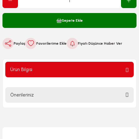
Sepete Ekle
Paylaş
Fiyatı Düşünce Haber Ver
Ürün Bilgisi
Önerileriniz
Bu ürünün fiyat bilgisi, resim, ürün açıklamalarında ve diğer
konularda yetersiz gördüğünüz noktaları öneri formunu
kullanarak tarafımıza iletebilirsiniz.
Görüş ve önerileriniz için teşekkür ederiz.