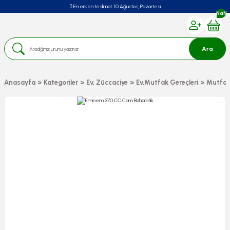
En erken teslimat:
10 Ağustos, Pazartesi
NaN
Ara
Anasayfa
Kategoriler
Ev, Züccaciye
Ev,Mutfak Gereçleri
Mutfak 