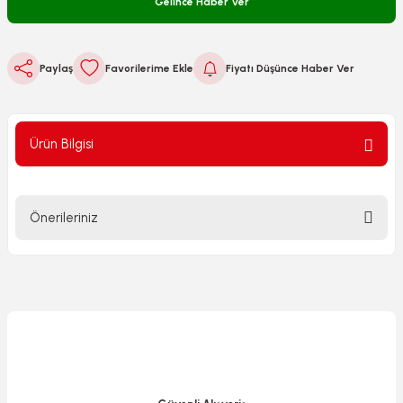
Gelince Haber Ver
Paylaş
Fiyatı Düşünce Haber Ver
Ürün Bilgisi
Önerileriniz
Bu ürünün fiyat bilgisi, resim, ürün açıklamalarında ve diğer
konularda yetersiz gördüğünüz noktaları öneri formunu
kullanarak tarafımıza iletebilirsiniz.
Görüş ve önerileriniz için teşekkür ederiz.
Ürün resmi kalitesiz, bozuk veya görüntülenemiyor.
Ürün açıklamasında eksik bilgiler bulunuyor.