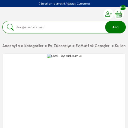
En erken teslimat:
8 Ağustos, Cumartesi
NaN
Ara
Anasayfa
Kategoriler
Ev, Züccaciye
Ev,Mutfak Gereçleri
Kullan 