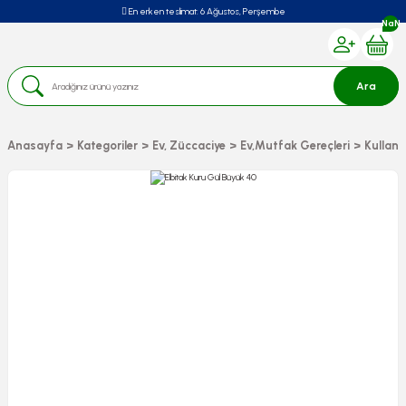
En erken teslimat:
6 Ağustos, Perşembe
NaN
Ara
Anasayfa
Kategoriler
Ev, Züccaciye
Ev,Mutfak Gereçleri
Kullan 