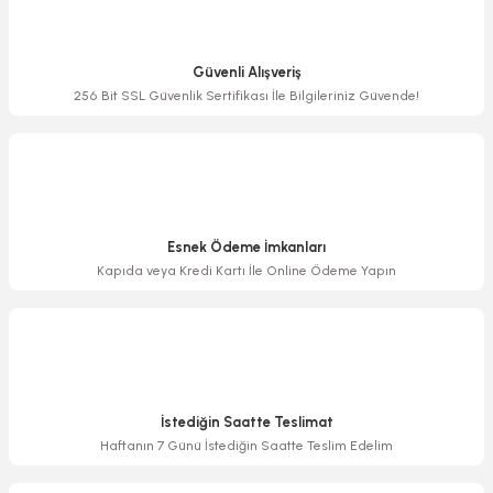
Ürün resmi kalitesiz, bozuk veya görüntülenemiyor.
Ürün açıklamasında eksik bilgiler bulunuyor.
Güvenli Alışveriş
Ürün bilgilerinde hatalar bulunuyor.
256 Bit SSL Güvenlik Sertifikası İle Bilgileriniz Güvende!
Ürün fiyatı diğer sitelerden daha pahalı.
Bu ürüne benzer farklı alternatifler olmalı.
Esnek Ödeme İmkanları
Kapıda veya Kredi Kartı İle Online Ödeme Yapın
Gönder
İstediğin Saatte Teslimat
Haftanın 7 Günü İstediğin Saatte Teslim Edelim