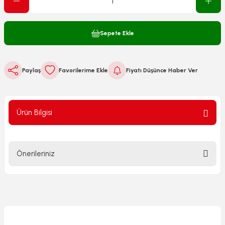
Sepete Ekle
Paylaş
Fiyatı Düşünce Haber Ver
Ürün Bilgisi
Önerileriniz
Bu ürünün fiyat bilgisi, resim, ürün açıklamalarında ve diğer
konularda yetersiz gördüğünüz noktaları öneri formunu
kullanarak tarafımıza iletebilirsiniz.
Görüş ve önerileriniz için teşekkür ederiz.