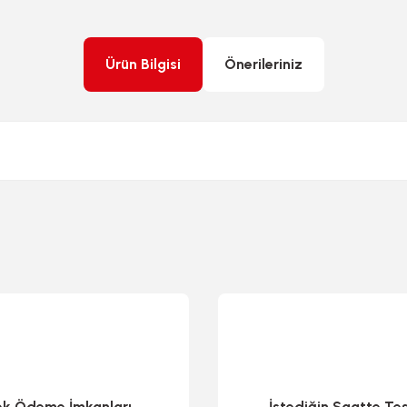
Ürün Bilgisi
Önerileriniz
rda yetersiz gördüğünüz noktaları öneri formunu kullanarak tarafımıza ileteb
ek Ödeme İmkanları
İstediğin Saatte Te