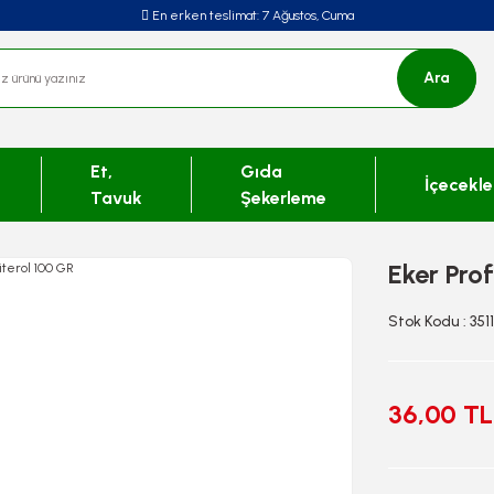
En erken teslimat:
7 Ağustos, Cuma
Ara
Et,
Gıda
İçecekle
Tavuk
Şekerleme
Eker Prof
Stok Kodu : 351
36,00 TL