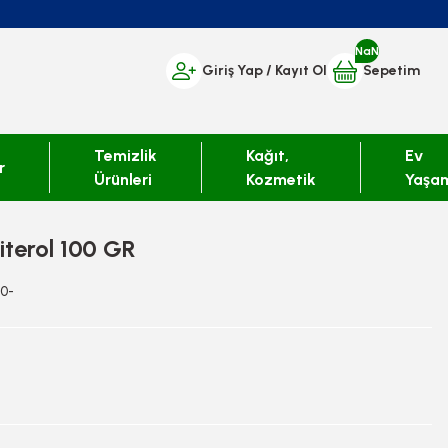
NaN
Giriş Yap
/ Kayıt Ol
Sepetim
Temizlik
Kağıt,
Ev
r
Ürünleri
Kozmetik
Yaşa
iterol 100 GR
10-