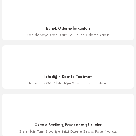
Bu ürüne benzer farklı alternatifler olmalı.
Esnek Ödeme İmkanları
Kapıda veya Kredi Kartı İle Online Ödeme Yapın
Gönder
İstediğin Saatte Teslimat
Haftanın 7 Günü İstediğin Saatte Teslim Edelim
Özenle Seçilmiş, Paketlenmiş Ürünler
Sizler İçin Tüm Siparişlerinizi Özenle Seçip, Paketliyoruz.