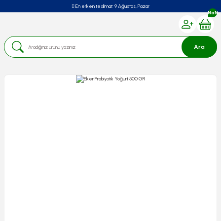
En erken teslimat:
9 Ağustos, Pazar
NaN
Ara