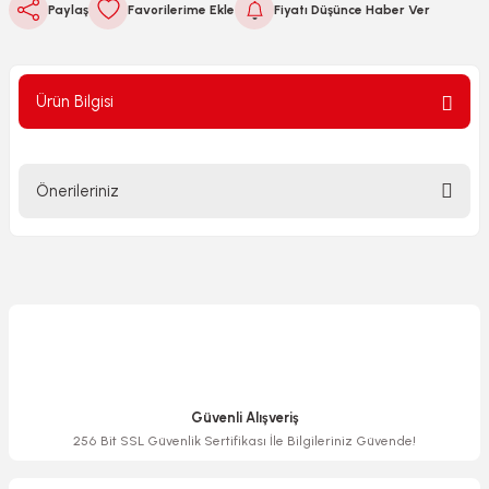
Paylaş
Fiyatı Düşünce Haber Ver
Ürün Bilgisi
Önerileriniz
Bu ürünün fiyat bilgisi, resim, ürün açıklamalarında ve diğer
konularda yetersiz gördüğünüz noktaları öneri formunu
kullanarak tarafımıza iletebilirsiniz.
Görüş ve önerileriniz için teşekkür ederiz.
Ürün resmi kalitesiz, bozuk veya görüntülenemiyor.
Ürün açıklamasında eksik bilgiler bulunuyor.
Güvenli Alışveriş
Ürün bilgilerinde hatalar bulunuyor.
256 Bit SSL Güvenlik Sertifikası İle Bilgileriniz Güvende!
Ürün fiyatı diğer sitelerden daha pahalı.