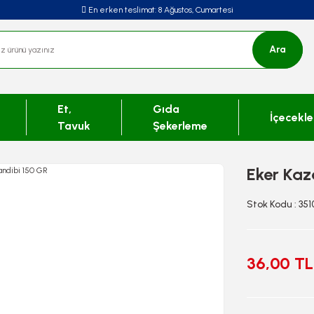
En erken teslimat:
8 Ağustos, Cumartesi
Ara
Et,
Gıda
İçecekle
Tavuk
Şekerleme
Eker Kaz
Stok Kodu : 351
36,00 TL