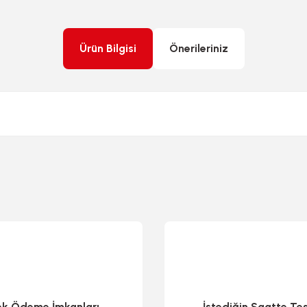
Ürün Bilgisi
Önerileriniz
rda yetersiz gördüğünüz noktaları öneri formunu kullanarak tarafımıza ileteb
ek Ödeme İmkanları
İstediğin Saatte Te