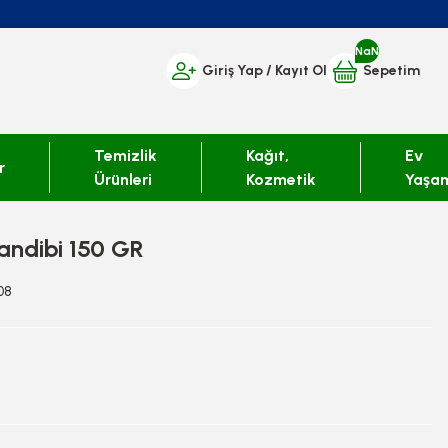
NaN
Giriş Yap
/ Kayıt Ol
Sepetim
Temizlik
Kağıt,
Ev
r
Ürünleri
Kozmetik
Yaşa
andibi 150 GR
08