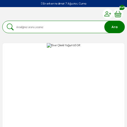
En erken teslimat:
7 Ağustos, Cuma
NaN
Ara