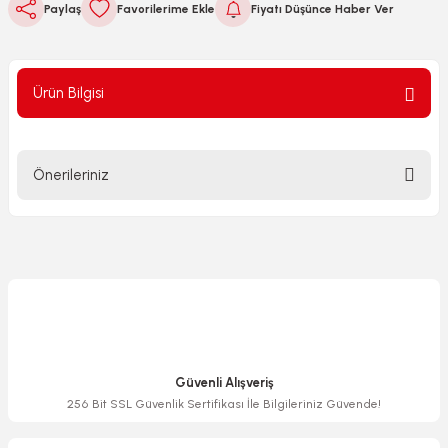
Paylaş
Fiyatı Düşünce Haber Ver
Ürün Bilgisi
Önerileriniz
Bu ürünün fiyat bilgisi, resim, ürün açıklamalarında ve diğer
konularda yetersiz gördüğünüz noktaları öneri formunu
kullanarak tarafımıza iletebilirsiniz.
Görüş ve önerileriniz için teşekkür ederiz.
Ürün resmi kalitesiz, bozuk veya görüntülenemiyor.
Ürün açıklamasında eksik bilgiler bulunuyor.
Güvenli Alışveriş
Ürün bilgilerinde hatalar bulunuyor.
256 Bit SSL Güvenlik Sertifikası İle Bilgileriniz Güvende!
Ürün fiyatı diğer sitelerden daha pahalı.