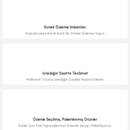
Bu ürüne benzer farklı alternatifler olmalı.
Esnek Ödeme İmkanları
Kapıda veya Kredi Kartı İle Online Ödeme Yapın
Gönder
İstediğin Saatte Teslimat
Haftanın 7 Günü İstediğin Saatte Teslim Edelim
Özenle Seçilmiş, Paketlenmiş Ürünler
Sizler İçin Tüm Siparişlerinizi Özenle Seçip, Paketliyoruz.