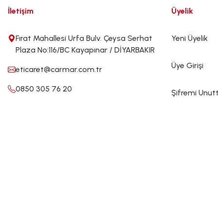
İletişim
Üyelik
Fırat Mahallesi Urfa Bulv. Çeysa Serhat
Yeni Üyelik
Plaza No:116/BC Kayapınar / DİYARBAKIR
Üye Girişi
eticaret@carmar.com.tr
0850 305 76 20
Şifremi Unu