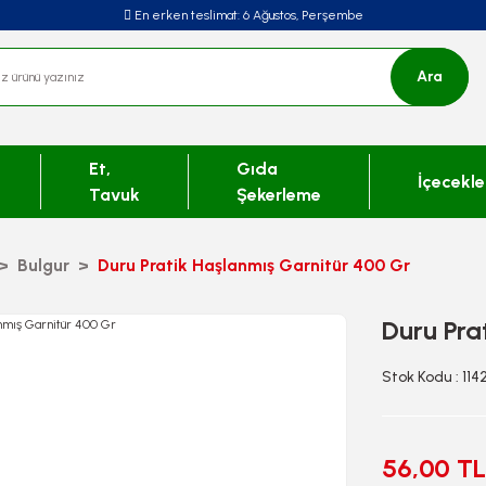
En erken teslimat:
6 Ağustos, Perşembe
Ara
Et,
Gıda
İçecekle
Tavuk
Şekerleme
Bulgur
Duru Pratik Haşlanmış Garnitür 400 Gr
Duru Pra
Stok Kodu : 114
56,00 TL