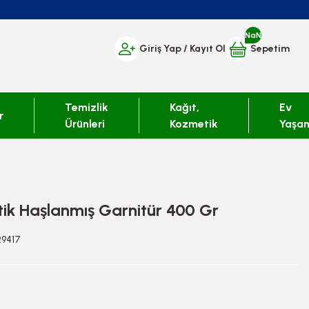
NaN
Giriş Yap
/ Kayıt Ol
Sepetim
Temizlik
Kağıt,
Ev
r
Ürünleri
Kozmetik
Yaşa
tik Haşlanmış Garnitür 400 Gr
29417