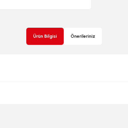
Ürün Bilgisi
Önerileriniz
rda yetersiz gördüğünüz noktaları öneri formunu kullanarak tarafımıza ileteb