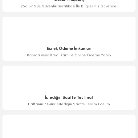
Ürün bilgilerinde hatalar bulunuyor.
256 Bit SSL Güvenlik Sertifikası İle Bilgileriniz Güvende!
Ürün fiyatı diğer sitelerden daha pahalı.
Bu ürüne benzer farklı alternatifler olmalı.
Esnek Ödeme İmkanları
Kapıda veya Kredi Kartı İle Online Ödeme Yapın
Gönder
İstediğin Saatte Teslimat
Haftanın 7 Günü İstediğin Saatte Teslim Edelim