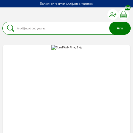
En erken teslimat:
10 Ağustos, Pazartesi
NaN
Ara