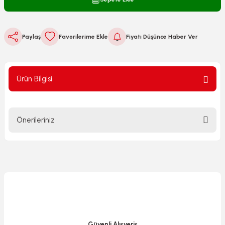
Paylaş
Fiyatı Düşünce Haber Ver
Ürün Bilgisi
Önerileriniz
Bu ürünün fiyat bilgisi, resim, ürün açıklamalarında ve diğer
konularda yetersiz gördüğünüz noktaları öneri formunu
kullanarak tarafımıza iletebilirsiniz.
Görüş ve önerileriniz için teşekkür ederiz.
Ürün resmi kalitesiz, bozuk veya görüntülenemiyor.
Ürün açıklamasında eksik bilgiler bulunuyor.
Güvenli Alışveriş