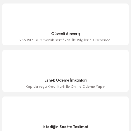
Görüş ve önerileriniz için teşekkür ederiz.
Ürün resmi kalitesiz, bozuk veya görüntülenemiyor.
Ürün açıklamasında eksik bilgiler bulunuyor.
Güvenli Alışveriş
Ürün bilgilerinde hatalar bulunuyor.
256 Bit SSL Güvenlik Sertifikası İle Bilgileriniz Güvende!
Ürün fiyatı diğer sitelerden daha pahalı.
Bu ürüne benzer farklı alternatifler olmalı.
Esnek Ödeme İmkanları
Kapıda veya Kredi Kartı İle Online Ödeme Yapın
Gönder
İstediğin Saatte Teslimat