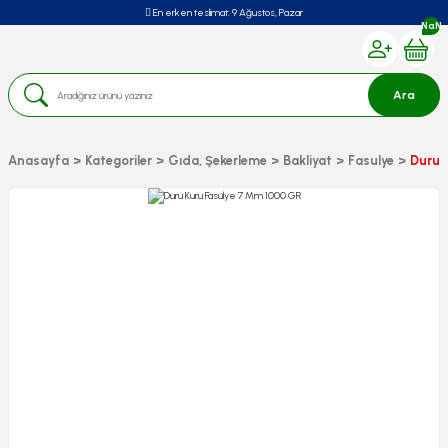
En erken teslimat:
9 Ağustos, Pazar
NaN
Ara
Anasayfa
Kategoriler
Gıda, Şekerleme
Bakliyat
Fasulye
Duru 