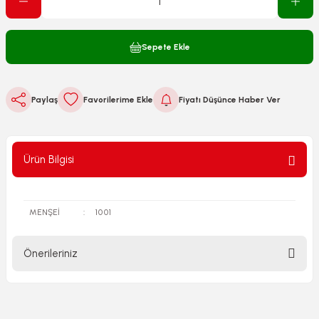
Sepete Ekle
Paylaş
Fiyatı Düşünce Haber Ver
Ürün Bilgisi
MENŞEİ
:
1001
Önerileriniz
Bu ürünün fiyat bilgisi, resim, ürün açıklamalarında ve diğer
konularda yetersiz gördüğünüz noktaları öneri formunu
kullanarak tarafımıza iletebilirsiniz.