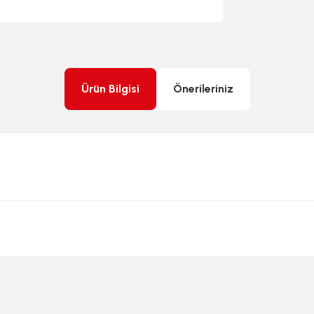
Ürün Bilgisi
Önerileriniz
rda yetersiz gördüğünüz noktaları öneri formunu kullanarak tarafımıza ileteb