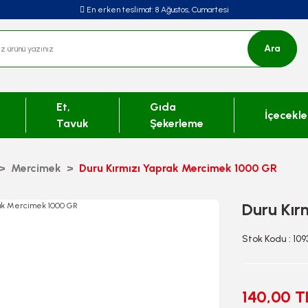
En erken teslimat:
8 Ağustos, Cumartesi
Ara
Et,
Gıda
İçecekle
Tavuk
Şekerleme
Mercimek
Duru Kırmızı Yaprak Mercimek 1000 GR
Duru Kır
Stok Kodu : 10
140,00 T