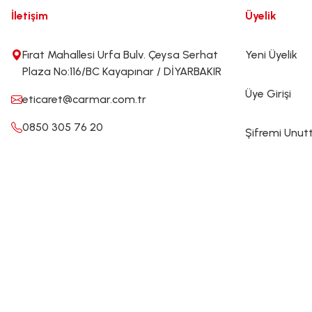
İletişim
Üyelik
Fırat Mahallesi Urfa Bulv. Çeysa Serhat
Yeni Üyelik
Plaza No:116/BC Kayapınar / DİYARBAKIR
Üye Girişi
eticaret@carmar.com.tr
0850 305 76 20
Şifremi Unu