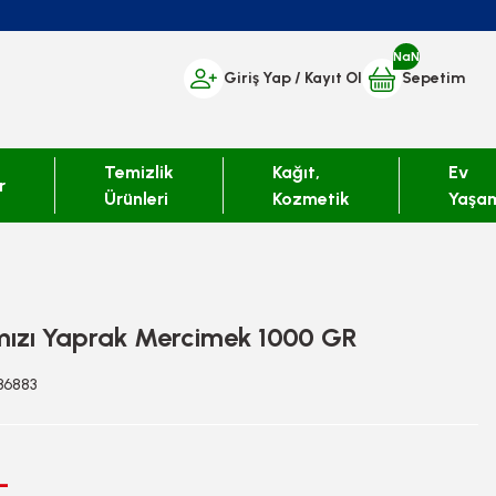
NaN
Giriş Yap
/ Kayıt Ol
Sepetim
Temizlik
Kağıt,
Ev
r
Ürünleri
Kozmetik
Yaşa
mızı Yaprak Mercimek 1000 GR
936883
L