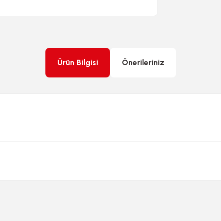
Ürün Bilgisi
Önerileriniz
rda yetersiz gördüğünüz noktaları öneri formunu kullanarak tarafımıza ileteb