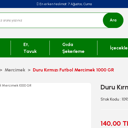
En erken teslimat:
7 Ağustos, Cuma
Ara
Et,
Gıda
İçecekle
Tavuk
Şekerleme
Mercimek
Duru Kırmızı Futbol Mercimek 1000 GR
Duru Kır
Stok Kodu : 109
140,00 T