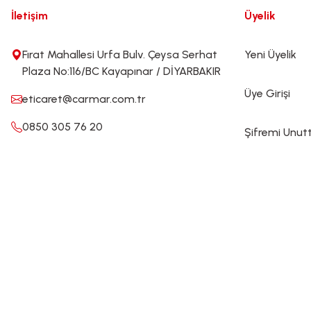
İletişim
Üyelik
Fırat Mahallesi Urfa Bulv. Çeysa Serhat
Yeni Üyelik
Plaza No:116/BC Kayapınar / DİYARBAKIR
Üye Girişi
eticaret@carmar.com.tr
0850 305 76 20
Şifremi Unu