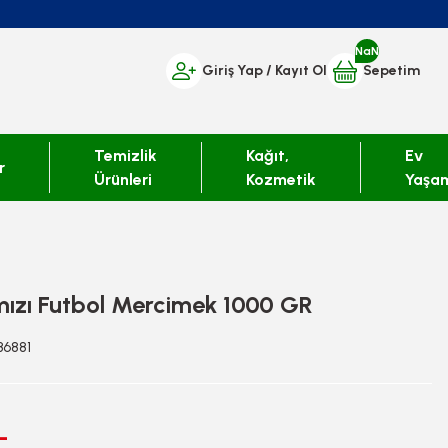
NaN
Giriş Yap
/ Kayıt Ol
Sepetim
Temizlik
Kağıt,
Ev
r
Ürünleri
Kozmetik
Yaşa
mızı Futbol Mercimek 1000 GR
36881
L