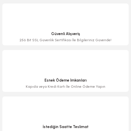
Görüş ve önerileriniz için teşekkür ederiz.
Ürün resmi kalitesiz, bozuk veya görüntülenemiyor.
Ürün açıklamasında eksik bilgiler bulunuyor.
Güvenli Alışveriş
Ürün bilgilerinde hatalar bulunuyor.
256 Bit SSL Güvenlik Sertifikası İle Bilgileriniz Güvende!
Ürün fiyatı diğer sitelerden daha pahalı.
Bu ürüne benzer farklı alternatifler olmalı.
Esnek Ödeme İmkanları
Kapıda veya Kredi Kartı İle Online Ödeme Yapın
Gönder
İstediğin Saatte Teslimat