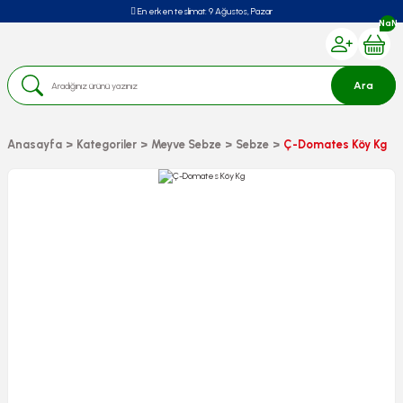
En erken teslimat:
9 Ağustos, Pazar
NaN
Ara
Anasayfa
Kategoriler
Meyve Sebze
Sebze
Ç-Domates Köy Kg