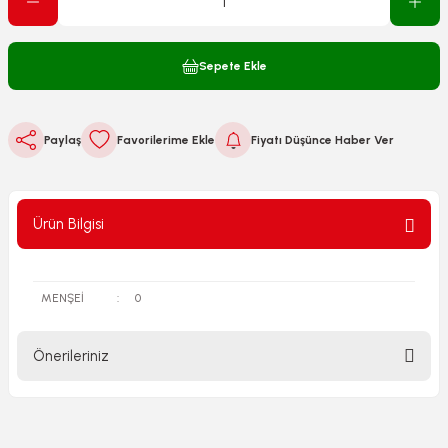
Sepete Ekle
Paylaş
Fiyatı Düşünce Haber Ver
Ürün Bilgisi
MENŞEİ
:
0
Önerileriniz
Bu ürünün fiyat bilgisi, resim, ürün açıklamalarında ve diğer
konularda yetersiz gördüğünüz noktaları öneri formunu
kullanarak tarafımıza iletebilirsiniz.