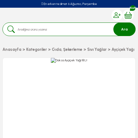
En erken teslimat:
6 Ağustos, Perşembe
NaN
Ara
Anasayfa
Kategoriler
Gıda, Şekerleme
Sıvı Yağlar
Ayçiçek Yağı