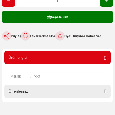
Sepete Ekle
Paylaş
Fiyatı Düşünce Haber Ver
Ürün Bilgisi
MENŞEİ
:
1001
Önerileriniz
Bu ürünün fiyat bilgisi, resim, ürün açıklamalarında ve diğer
konularda yetersiz gördüğünüz noktaları öneri formunu
kullanarak tarafımıza iletebilirsiniz.