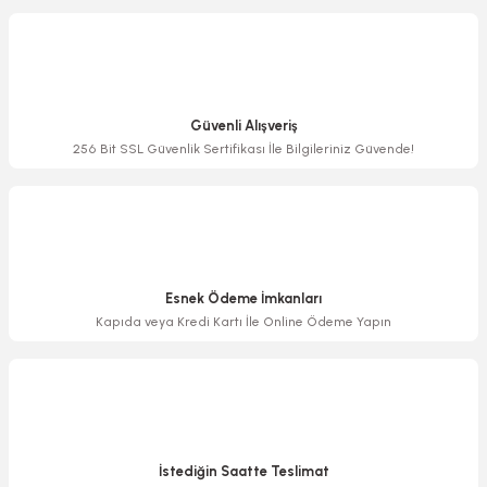
Görüş ve önerileriniz için teşekkür ederiz.
Ürün resmi kalitesiz, bozuk veya görüntülenemiyor.
Ürün açıklamasında eksik bilgiler bulunuyor.
Güvenli Alışveriş
Ürün bilgilerinde hatalar bulunuyor.
256 Bit SSL Güvenlik Sertifikası İle Bilgileriniz Güvende!
Ürün fiyatı diğer sitelerden daha pahalı.
Bu ürüne benzer farklı alternatifler olmalı.
Esnek Ödeme İmkanları
Kapıda veya Kredi Kartı İle Online Ödeme Yapın
Gönder
İstediğin Saatte Teslimat