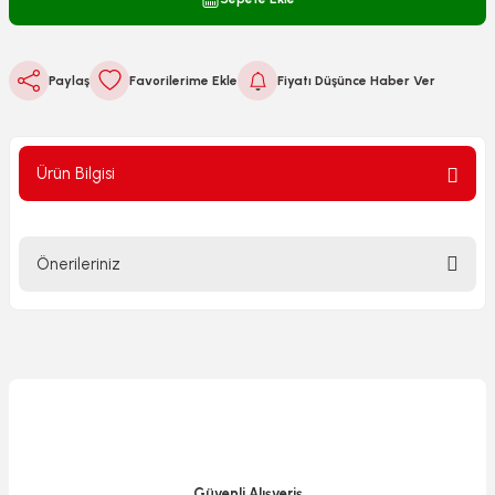
Paylaş
Fiyatı Düşünce Haber Ver
Ürün Bilgisi
Önerileriniz
Bu ürünün fiyat bilgisi, resim, ürün açıklamalarında ve diğer
konularda yetersiz gördüğünüz noktaları öneri formunu
kullanarak tarafımıza iletebilirsiniz.
Görüş ve önerileriniz için teşekkür ederiz.
Ürün resmi kalitesiz, bozuk veya görüntülenemiyor.
Ürün açıklamasında eksik bilgiler bulunuyor.
Güvenli Alışveriş