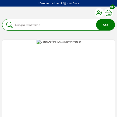
En erken teslimat:
9 Ağustos, Pazar
NaN
Ara