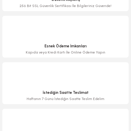
Ürün bilgilerinde hatalar bulunuyor.
256 Bit SSL Güvenlik Sertifikası İle Bilgileriniz Güvende!
Ürün fiyatı diğer sitelerden daha pahalı.
Bu ürüne benzer farklı alternatifler olmalı.
Esnek Ödeme İmkanları
Kapıda veya Kredi Kartı İle Online Ödeme Yapın
Gönder
İstediğin Saatte Teslimat
Haftanın 7 Günü İstediğin Saatte Teslim Edelim