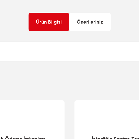
Ürün Bilgisi
Önerileriniz
rda yetersiz gördüğünüz noktaları öneri formunu kullanarak tarafımıza ileteb
ek Ödeme İmkanları
İstediğin Saatte Te