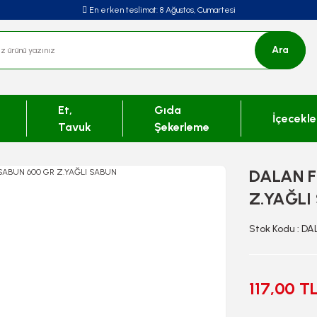
En erken teslimat:
8 Ağustos, Cumartesi
Ara
Et,
Gıda
İçecekle
Tavuk
Şekerleme
DALAN F
Z.YAĞLI
Stok Kodu : DA
117,00 T