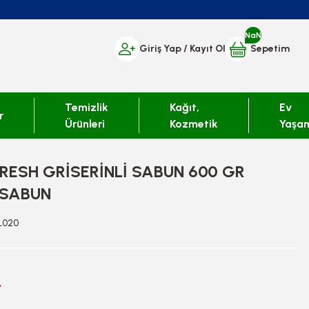
NaN
Giriş Yap
/ Kayıt Ol
Sepetim
Temizlik
Kağıt,
Ev
r
Ürünleri
Kozmetik
Yaşa
RESH GRİSERİNLİ SABUN 600 GR
 SABUN
L020
L