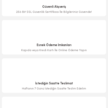
Ürün açıklamasında eksik bilgiler bulunuyor.
Güvenli Alışveriş
Ürün bilgilerinde hatalar bulunuyor.
256 Bit SSL Güvenlik Sertifikası İle Bilgileriniz Güvende!
Ürün fiyatı diğer sitelerden daha pahalı.
Bu ürüne benzer farklı alternatifler olmalı.
Esnek Ödeme İmkanları
Kapıda veya Kredi Kartı İle Online Ödeme Yapın
Gönder
İstediğin Saatte Teslimat
Haftanın 7 Günü İstediğin Saatte Teslim Edelim