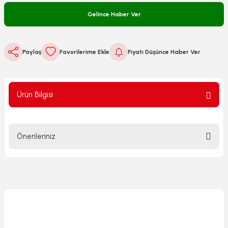
Gelince Haber Ver
Paylaş
Fiyatı Düşünce Haber Ver
Ürün Bilgisi
Önerileriniz
Bu ürünün fiyat bilgisi, resim, ürün açıklamalarında ve diğer
konularda yetersiz gördüğünüz noktaları öneri formunu
kullanarak tarafımıza iletebilirsiniz.
Görüş ve önerileriniz için teşekkür ederiz.
Ürün resmi kalitesiz, bozuk veya görüntülenemiyor.