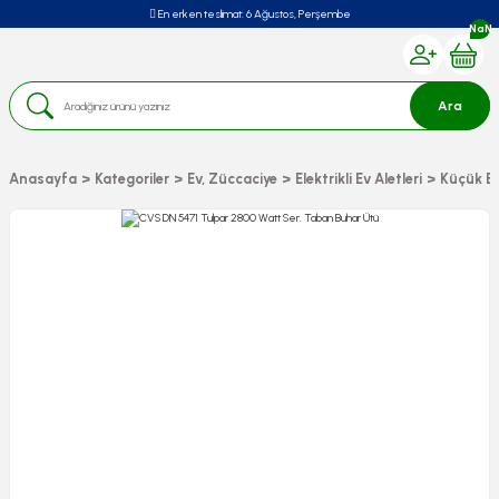
En erken teslimat:
6 Ağustos, Perşembe
NaN
Ara
Anasayfa
Kategoriler
Ev, Züccaciye
Elektrikli Ev Aletleri
Küçük Ev