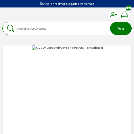
En erken teslimat:
6 Ağustos, Perşembe
NaN
Ara