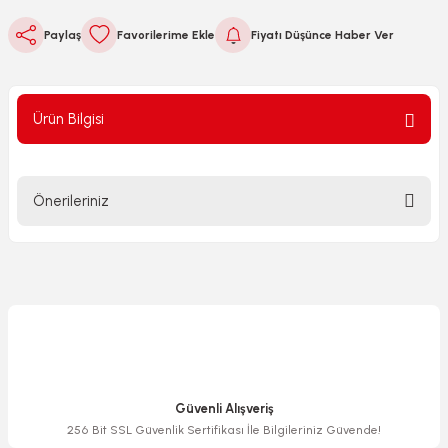
Paylaş
Fiyatı Düşünce Haber Ver
Ürün Bilgisi
Önerileriniz
Bu ürünün fiyat bilgisi, resim, ürün açıklamalarında ve diğer
konularda yetersiz gördüğünüz noktaları öneri formunu
kullanarak tarafımıza iletebilirsiniz.
Görüş ve önerileriniz için teşekkür ederiz.
Ürün resmi kalitesiz, bozuk veya görüntülenemiyor.
Ürün açıklamasında eksik bilgiler bulunuyor.
Güvenli Alışveriş
Ürün bilgilerinde hatalar bulunuyor.
256 Bit SSL Güvenlik Sertifikası İle Bilgileriniz Güvende!
Ürün fiyatı diğer sitelerden daha pahalı.