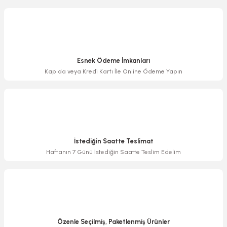
Bu ürüne benzer farklı alternatifler olmalı.
Esnek Ödeme İmkanları
Kapıda veya Kredi Kartı İle Online Ödeme Yapın
Gönder
İstediğin Saatte Teslimat
Haftanın 7 Günü İstediğin Saatte Teslim Edelim
Özenle Seçilmiş, Paketlenmiş Ürünler