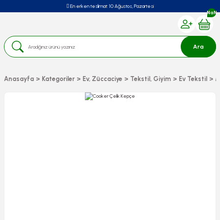
En erken teslimat:
10 Ağustos, Pazartesi
NaN
Ara
Anasayfa
Kategoriler
Ev, Züccaciye
Tekstil, Giyim
Ev Tekstil
M