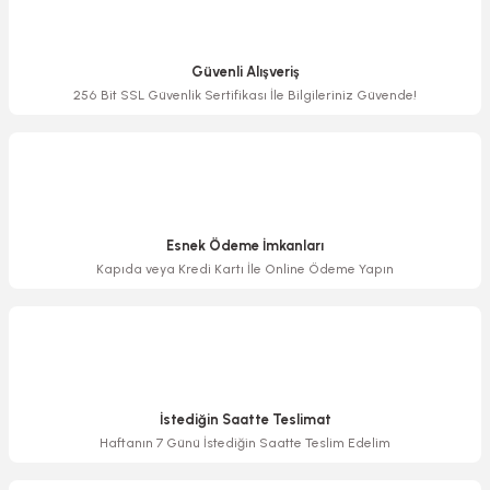
Ürün resmi kalitesiz, bozuk veya görüntülenemiyor.
Ürün açıklamasında eksik bilgiler bulunuyor.
Güvenli Alışveriş
Ürün bilgilerinde hatalar bulunuyor.
256 Bit SSL Güvenlik Sertifikası İle Bilgileriniz Güvende!
Ürün fiyatı diğer sitelerden daha pahalı.
Bu ürüne benzer farklı alternatifler olmalı.
Esnek Ödeme İmkanları
Kapıda veya Kredi Kartı İle Online Ödeme Yapın
Gönder
İstediğin Saatte Teslimat
Haftanın 7 Günü İstediğin Saatte Teslim Edelim