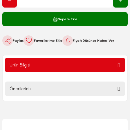
Sepete Ekle
Paylaş
Fiyatı Düşünce Haber Ver
Ürün Bilgisi
Önerileriniz
Bu ürünün fiyat bilgisi, resim, ürün açıklamalarında ve diğer
konularda yetersiz gördüğünüz noktaları öneri formunu
kullanarak tarafımıza iletebilirsiniz.
Görüş ve önerileriniz için teşekkür ederiz.