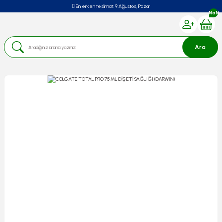
En erken teslimat:
9 Ağustos, Pazar
NaN
Ara