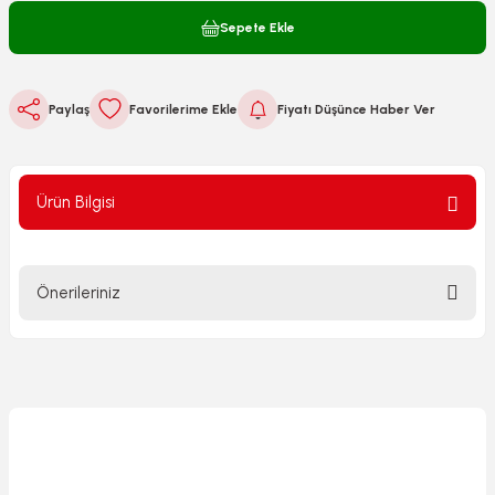
Sepete Ekle
Paylaş
Fiyatı Düşünce Haber Ver
Ürün Bilgisi
Önerileriniz
Bu ürünün fiyat bilgisi, resim, ürün açıklamalarında ve diğer
konularda yetersiz gördüğünüz noktaları öneri formunu
kullanarak tarafımıza iletebilirsiniz.
Görüş ve önerileriniz için teşekkür ederiz.
Ürün resmi kalitesiz, bozuk veya görüntülenemiyor.