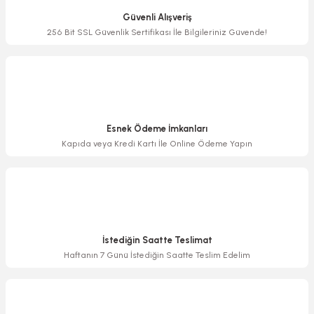
Ürün açıklamasında eksik bilgiler bulunuyor.
Güvenli Alışveriş
Ürün bilgilerinde hatalar bulunuyor.
256 Bit SSL Güvenlik Sertifikası İle Bilgileriniz Güvende!
Ürün fiyatı diğer sitelerden daha pahalı.
Bu ürüne benzer farklı alternatifler olmalı.
Esnek Ödeme İmkanları
Kapıda veya Kredi Kartı İle Online Ödeme Yapın
Gönder
İstediğin Saatte Teslimat
Haftanın 7 Günü İstediğin Saatte Teslim Edelim