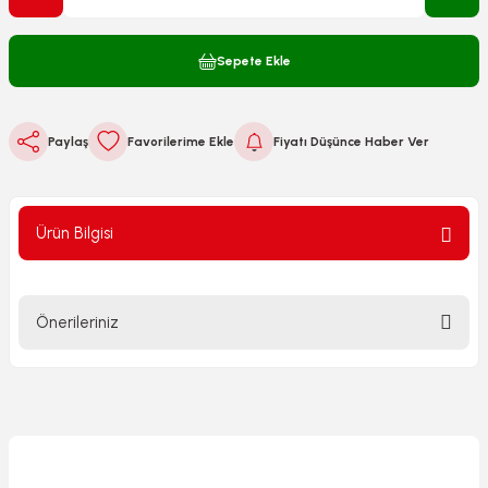
Sepete Ekle
Paylaş
Fiyatı Düşünce Haber Ver
Ürün Bilgisi
Önerileriniz
Bu ürünün fiyat bilgisi, resim, ürün açıklamalarında ve diğer
konularda yetersiz gördüğünüz noktaları öneri formunu
kullanarak tarafımıza iletebilirsiniz.
Görüş ve önerileriniz için teşekkür ederiz.