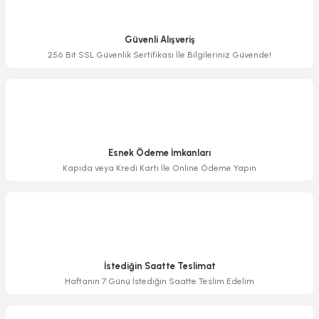
Ürün resmi kalitesiz, bozuk veya görüntülenemiyor.
Ürün açıklamasında eksik bilgiler bulunuyor.
Güvenli Alışveriş
Ürün bilgilerinde hatalar bulunuyor.
256 Bit SSL Güvenlik Sertifikası İle Bilgileriniz Güvende!
Ürün fiyatı diğer sitelerden daha pahalı.
Bu ürüne benzer farklı alternatifler olmalı.
Esnek Ödeme İmkanları
Kapıda veya Kredi Kartı İle Online Ödeme Yapın
Gönder
İstediğin Saatte Teslimat
Haftanın 7 Günü İstediğin Saatte Teslim Edelim