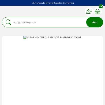
En erken teslimat:
8 Ağustos, Cumartesi
NaN
Ara