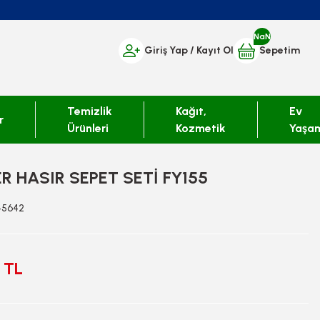
NaN
Giriş Yap
/ Kayıt Ol
Sepetim
Temizlik
Kağıt,
Ev
r
Ürünleri
Kozmetik
Yaşa
ER HASIR SEPET SETİ FY155
45642
 TL