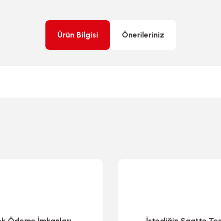
Ürün Bilgisi
Önerileriniz
rda yetersiz gördüğünüz noktaları öneri formunu kullanarak tarafımıza ileteb
ek Ödeme İmkanları
İstediğin Saatte Te