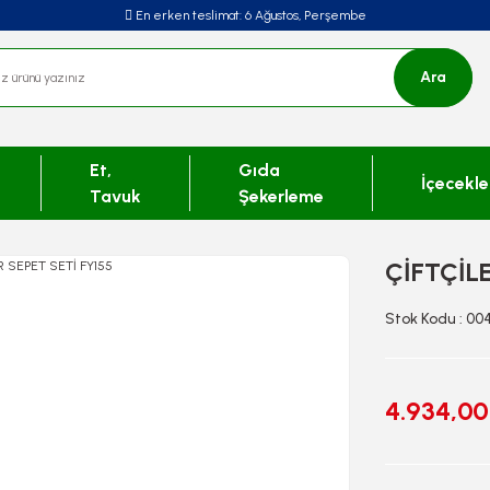
En erken teslimat:
6 Ağustos, Perşembe
Ara
Et,
Gıda
İçecekle
Tavuk
Şekerleme
ÇİFTÇİL
Stok Kodu : 00
4.934,00