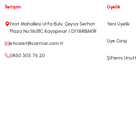
İletişim
Üyelik
Fırat Mahallesi Urfa Bulv. Çeysa Serhat
Yeni Üyelik
Plaza No:116/BC Kayapınar / DİYARBAKIR
Üye Girişi
eticaret@carmar.com.tr
0850 305 76 20
Şifremi Unu