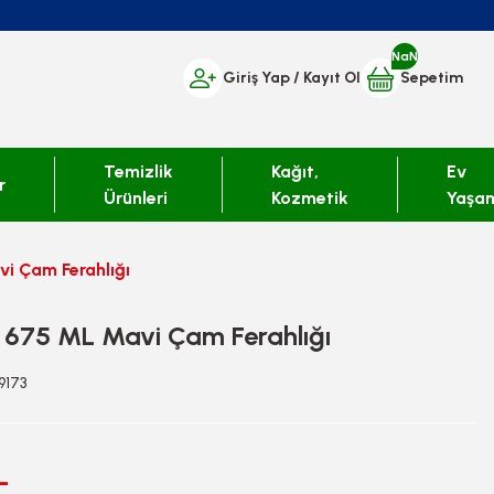
NaN
Giriş Yap
/ Kayıt Ol
Sepetim
Temizlik
Kağıt,
Ev
r
Ürünleri
Kozmetik
Yaşa
i Çam Ferahlığı
 675 ML Mavi Çam Ferahlığı
9173
L