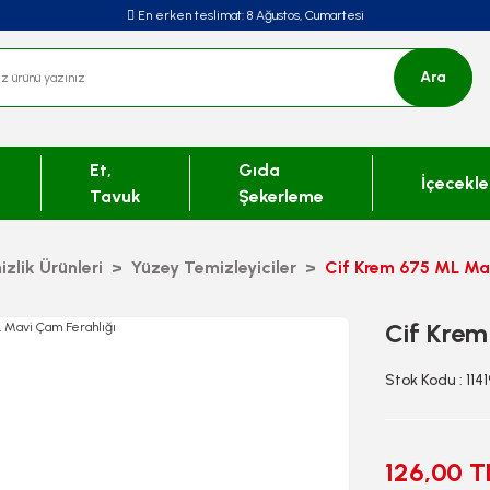
En erken teslimat:
8 Ağustos, Cumartesi
Ara
Et,
Gıda
İçecekle
Tavuk
Şekerleme
zlik Ürünleri
Yüzey Temizleyiciler
Cif Krem 675 ML Mav
Cif Krem
Stok Kodu : 1141
126,00 T