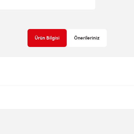
Ürün Bilgisi
Önerileriniz
rda yetersiz gördüğünüz noktaları öneri formunu kullanarak tarafımıza ileteb