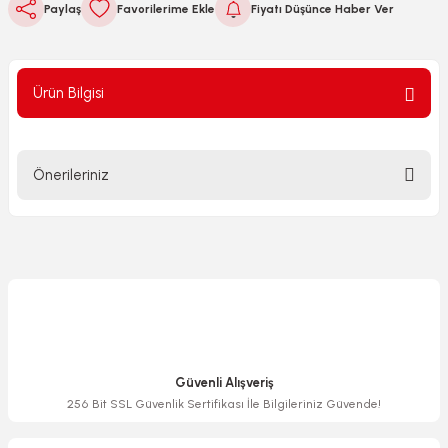
Paylaş
Fiyatı Düşünce Haber Ver
Ürün Bilgisi
Önerileriniz
Bu ürünün fiyat bilgisi, resim, ürün açıklamalarında ve diğer
konularda yetersiz gördüğünüz noktaları öneri formunu
kullanarak tarafımıza iletebilirsiniz.
Görüş ve önerileriniz için teşekkür ederiz.
Ürün resmi kalitesiz, bozuk veya görüntülenemiyor.
Ürün açıklamasında eksik bilgiler bulunuyor.
Güvenli Alışveriş
Ürün bilgilerinde hatalar bulunuyor.
256 Bit SSL Güvenlik Sertifikası İle Bilgileriniz Güvende!
Ürün fiyatı diğer sitelerden daha pahalı.