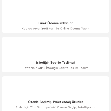
Bu ürüne benzer farklı alternatifler olmalı.
Esnek Ödeme İmkanları
Kapıda veya Kredi Kartı İle Online Ödeme Yapın
Gönder
İstediğin Saatte Teslimat
Haftanın 7 Günü İstediğin Saatte Teslim Edelim
Özenle Seçilmiş, Paketlenmiş Ürünler
Sizler İçin Tüm Siparişlerinizi Özenle Seçip, Paketliyoruz.