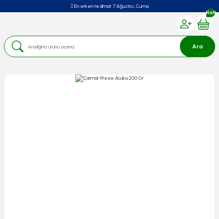
En erken teslimat:
7 Ağustos, Cuma
NaN
Ara