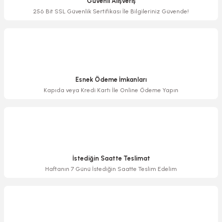
Güvenli Alışveriş
Ürün bilgilerinde hatalar bulunuyor.
256 Bit SSL Güvenlik Sertifikası İle Bilgileriniz Güvende!
Ürün fiyatı diğer sitelerden daha pahalı.
Bu ürüne benzer farklı alternatifler olmalı.
Esnek Ödeme İmkanları
Kapıda veya Kredi Kartı İle Online Ödeme Yapın
Gönder
İstediğin Saatte Teslimat
Haftanın 7 Günü İstediğin Saatte Teslim Edelim