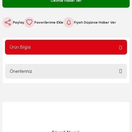
Gelince Haber Ver
Paylaş
Fiyatı Düşünce Haber Ver
Ürün Bilgisi
Önerileriniz
Bu ürünün fiyat bilgisi, resim, ürün açıklamalarında ve diğer
konularda yetersiz gördüğünüz noktaları öneri formunu
kullanarak tarafımıza iletebilirsiniz.
Görüş ve önerileriniz için teşekkür ederiz.
Ürün resmi kalitesiz, bozuk veya görüntülenemiyor.
Ürün açıklamasında eksik bilgiler bulunuyor.