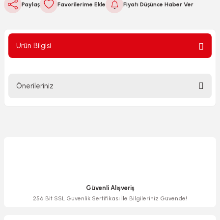
Paylaş
Fiyatı Düşünce Haber Ver
Ürün Bilgisi
Önerileriniz
Bu ürünün fiyat bilgisi, resim, ürün açıklamalarında ve diğer
konularda yetersiz gördüğünüz noktaları öneri formunu
kullanarak tarafımıza iletebilirsiniz.
Görüş ve önerileriniz için teşekkür ederiz.
Ürün resmi kalitesiz, bozuk veya görüntülenemiyor.
Ürün açıklamasında eksik bilgiler bulunuyor.
Güvenli Alışveriş
Ürün bilgilerinde hatalar bulunuyor.
256 Bit SSL Güvenlik Sertifikası İle Bilgileriniz Güvende!
Ürün fiyatı diğer sitelerden daha pahalı.