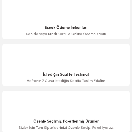
Bu ürüne benzer farklı alternatifler olmalı.
Esnek Ödeme İmkanları
Kapıda veya Kredi Kartı İle Online Ödeme Yapın
Gönder
İstediğin Saatte Teslimat
Haftanın 7 Günü İstediğin Saatte Teslim Edelim
Özenle Seçilmiş, Paketlenmiş Ürünler
Sizler İçin Tüm Siparişlerinizi Özenle Seçip, Paketliyoruz.