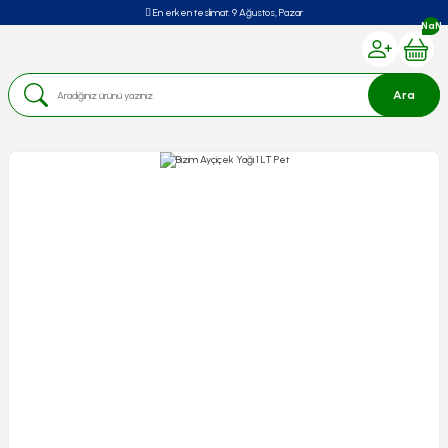
En erken teslimat:
9 Ağustos, Pazar
NaN
Ara