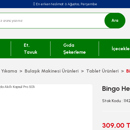
En erken teslimat:
6 Ağustos, Perşembe
Ara
Et,
Gıda
İçecekle
Tavuk
Şekerleme
k Yıkama
Bulaşık Makinesi Ürünleri
Tablet Ürünleri
B
Bingo Hep
Stok Kodu : 114
309,00 