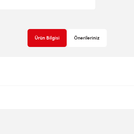
Ürün Bilgisi
Önerileriniz
rda yetersiz gördüğünüz noktaları öneri formunu kullanarak tarafımıza ileteb