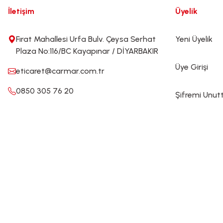
İletişim
Üyelik
Fırat Mahallesi Urfa Bulv. Çeysa Serhat
Yeni Üyelik
Plaza No:116/BC Kayapınar / DİYARBAKIR
Üye Girişi
eticaret@carmar.com.tr
0850 305 76 20
Şifremi Unu