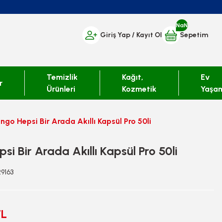
NaN
Giriş Yap
/ Kayıt Ol
Sepetim
Temizlik
Kağıt,
Ev
r
Ürünleri
Kozmetik
Yaşa
ingo Hepsi Bir Arada Akıllı Kapsül Pro 50li
si Bir Arada Akıllı Kapsül Pro 50li
29163
TL