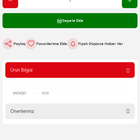
Sepete Ekle
Paylaş
Fiyatı Düşünce Haber Ver
Ürün Bilgisi
MENŞEİ
:
1001
Önerileriniz
Bu ürünün fiyat bilgisi, resim, ürün açıklamalarında ve diğer
konularda yetersiz gördüğünüz noktaları öneri formunu
kullanarak tarafımıza iletebilirsiniz.