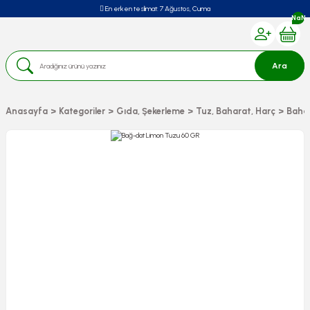
En erken teslimat:
7 Ağustos, Cuma
NaN
Ara
Anasayfa
Kategoriler
Gıda, Şekerleme
Tuz, Baharat, Harç
Baha