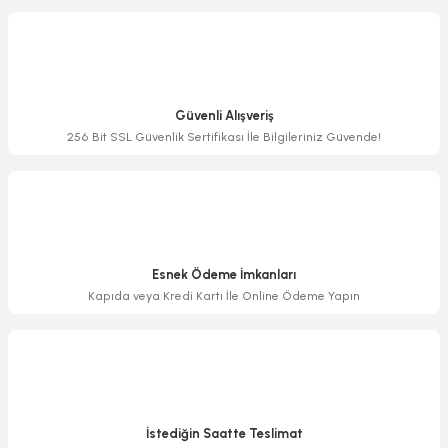
Görüş ve önerileriniz için teşekkür ederiz.
Ürün resmi kalitesiz, bozuk veya görüntülenemiyor.
Ürün açıklamasında eksik bilgiler bulunuyor.
Güvenli Alışveriş
Ürün bilgilerinde hatalar bulunuyor.
256 Bit SSL Güvenlik Sertifikası İle Bilgileriniz Güvende!
Ürün fiyatı diğer sitelerden daha pahalı.
Bu ürüne benzer farklı alternatifler olmalı.
Esnek Ödeme İmkanları
Kapıda veya Kredi Kartı İle Online Ödeme Yapın
Gönder
İstediğin Saatte Teslimat