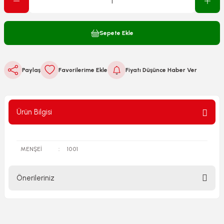
Sepete Ekle
Paylaş
Fiyatı Düşünce Haber Ver
Ürün Bilgisi
MENŞEİ
:
1001
Önerileriniz
Bu ürünün fiyat bilgisi, resim, ürün açıklamalarında ve diğer
konularda yetersiz gördüğünüz noktaları öneri formunu
kullanarak tarafımıza iletebilirsiniz.