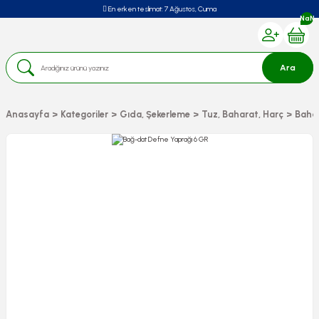
En erken teslimat:
7 Ağustos, Cuma
NaN
Ara
Anasayfa
Kategoriler
Gıda, Şekerleme
Tuz, Baharat, Harç
Baha