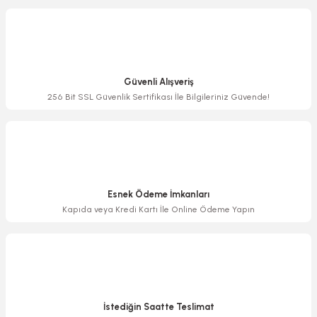
Görüş ve önerileriniz için teşekkür ederiz.
Ürün resmi kalitesiz, bozuk veya görüntülenemiyor.
Ürün açıklamasında eksik bilgiler bulunuyor.
Güvenli Alışveriş
Ürün bilgilerinde hatalar bulunuyor.
256 Bit SSL Güvenlik Sertifikası İle Bilgileriniz Güvende!
Ürün fiyatı diğer sitelerden daha pahalı.
Bu ürüne benzer farklı alternatifler olmalı.
Esnek Ödeme İmkanları
Kapıda veya Kredi Kartı İle Online Ödeme Yapın
Gönder
İstediğin Saatte Teslimat