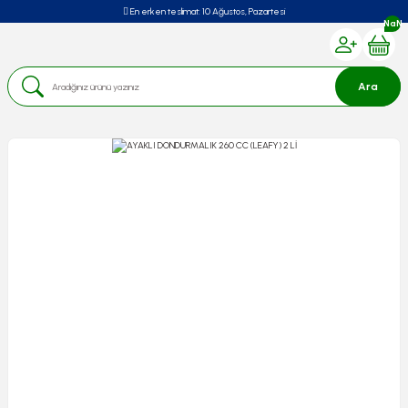
En erken teslimat:
10 Ağustos, Pazartesi
NaN
Ara