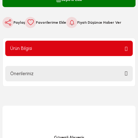
Paylaş
Fiyatı Düşünce Haber Ver
Ürün Bilgisi
Önerileriniz
Bu ürünün fiyat bilgisi, resim, ürün açıklamalarında ve diğer
konularda yetersiz gördüğünüz noktaları öneri formunu
kullanarak tarafımıza iletebilirsiniz.
Görüş ve önerileriniz için teşekkür ederiz.
Ürün resmi kalitesiz, bozuk veya görüntülenemiyor.
Ürün açıklamasında eksik bilgiler bulunuyor.
Güvenli Alışveriş