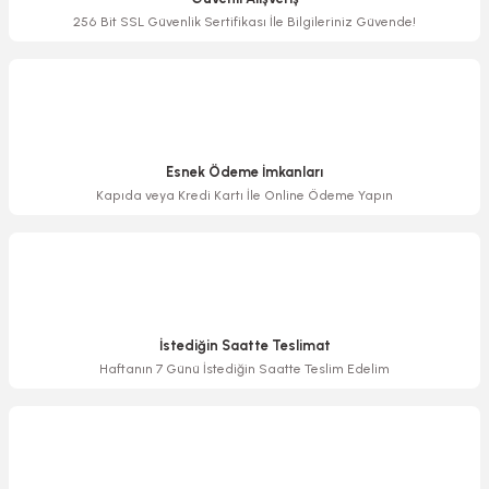
Ürün bilgilerinde hatalar bulunuyor.
256 Bit SSL Güvenlik Sertifikası İle Bilgileriniz Güvende!
Ürün fiyatı diğer sitelerden daha pahalı.
Bu ürüne benzer farklı alternatifler olmalı.
Esnek Ödeme İmkanları
Kapıda veya Kredi Kartı İle Online Ödeme Yapın
Gönder
İstediğin Saatte Teslimat
Haftanın 7 Günü İstediğin Saatte Teslim Edelim