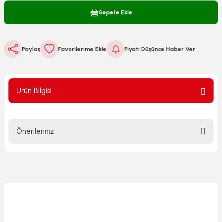
Sepete Ekle
Paylaş
Fiyatı Düşünce Haber Ver
Ürün Bilgisi
Önerileriniz
Bu ürünün fiyat bilgisi, resim, ürün açıklamalarında ve diğer
konularda yetersiz gördüğünüz noktaları öneri formunu
kullanarak tarafımıza iletebilirsiniz.
Görüş ve önerileriniz için teşekkür ederiz.
Ürün resmi kalitesiz, bozuk veya görüntülenemiyor.