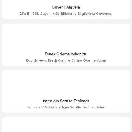
Ürün açıklamasında eksik bilgiler bulunuyor.
Güvenli Alışveriş
Ürün bilgilerinde hatalar bulunuyor.
256 Bit SSL Güvenlik Sertifikası İle Bilgileriniz Güvende!
Ürün fiyatı diğer sitelerden daha pahalı.
Bu ürüne benzer farklı alternatifler olmalı.
Esnek Ödeme İmkanları
Kapıda veya Kredi Kartı İle Online Ödeme Yapın
Gönder
İstediğin Saatte Teslimat
Haftanın 7 Günü İstediğin Saatte Teslim Edelim