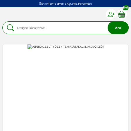
En erken teslimat:
6 Ağustos, Perşembe
NaN
Ara