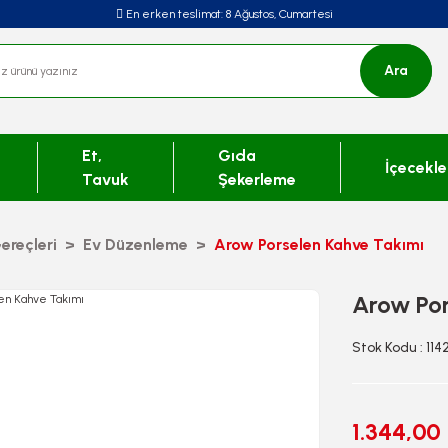
En erken teslimat:
8 Ağustos, Cumartesi
Ara
Et,
Gıda
İçecekle
Tavuk
Şekerleme
ereçleri
Ev Düzenleme
Arow Porselen Kahve Takımı
Arow Por
Stok Kodu : 11
1.344,00