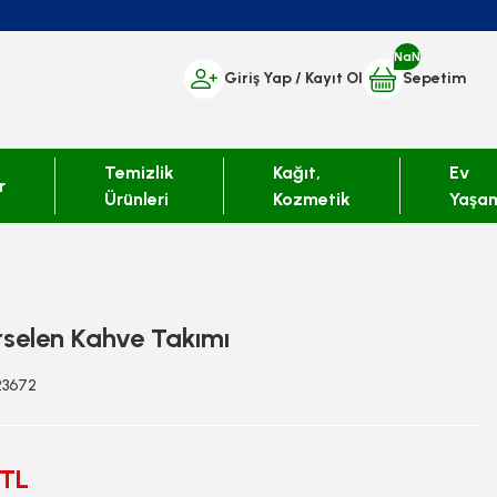
NaN
Giriş Yap
/ Kayıt Ol
Sepetim
Temizlik
Kağıt,
Ev
r
Ürünleri
Kozmetik
Yaşa
selen Kahve Takımı
423672
 TL