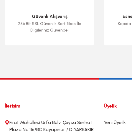
Ürün fiyatı diğer sitelerden daha pahalı.
Bu ürüne benzer farklı alternatifler olmalı.
Güvenli Alışveriş
Esn
256 Bit SSL Güvenlik Sertifikası İle
Kapıda 
Bilgileriniz Güvende!
İletişim
Üyelik
Fırat Mahallesi Urfa Bulv. Çeysa Serhat
Yeni Üyelik
Plaza No:116/BC Kayapınar / DİYARBAKIR