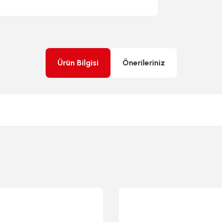
Ürün Bilgisi
Önerileriniz
rda yetersiz gördüğünüz noktaları öneri formunu kullanarak tarafımıza ileteb