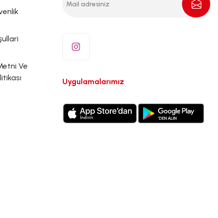
venlik
ullari
Metni Ve
litikası
Uygulamalarımız