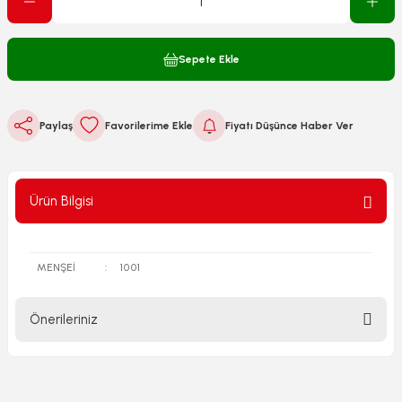
Sepete Ekle
Paylaş
Fiyatı Düşünce Haber Ver
Ürün Bilgisi
MENŞEİ
:
1001
Önerileriniz
Bu ürünün fiyat bilgisi, resim, ürün açıklamalarında ve diğer
konularda yetersiz gördüğünüz noktaları öneri formunu
kullanarak tarafımıza iletebilirsiniz.