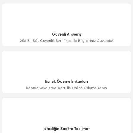
Görüş ve önerileriniz için teşekkür ederiz.
Ürün resmi kalitesiz, bozuk veya görüntülenemiyor.
Ürün açıklamasında eksik bilgiler bulunuyor.
Güvenli Alışveriş
Ürün bilgilerinde hatalar bulunuyor.
256 Bit SSL Güvenlik Sertifikası İle Bilgileriniz Güvende!
Ürün fiyatı diğer sitelerden daha pahalı.
Bu ürüne benzer farklı alternatifler olmalı.
Esnek Ödeme İmkanları
Kapıda veya Kredi Kartı İle Online Ödeme Yapın
Gönder
İstediğin Saatte Teslimat