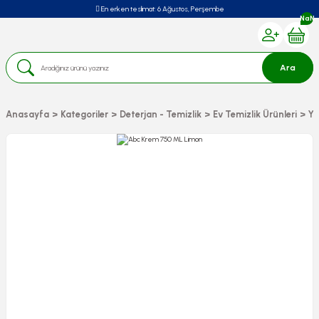
En erken teslimat:
6 Ağustos, Perşembe
NaN
Ara
Anasayfa
Kategoriler
Deterjan - Temizlik
Ev Temizlik Ürünleri
Yü