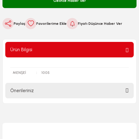
Gelince Haber Ver
Paylaş
Fiyatı Düşünce Haber Ver
Ürün Bilgisi
MENŞEİ
:
1005
Önerileriniz
Bu ürünün fiyat bilgisi, resim, ürün açıklamalarında ve diğer
konularda yetersiz gördüğünüz noktaları öneri formunu
kullanarak tarafımıza iletebilirsiniz.
Görüş ve önerileriniz için teşekkür ederiz.