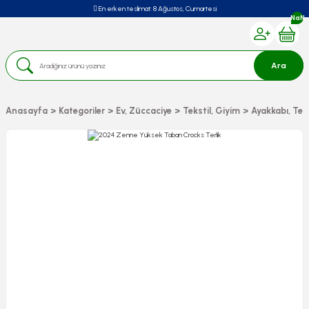
En erken teslimat:
8 Ağustos, Cumartesi
NaN
Ara
Anasayfa
Kategoriler
Ev, Züccaciye
Tekstil, Giyim
Ayakkabı, Terl